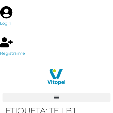
Login
Registrarme
ETIQUETA:
TE LBJ