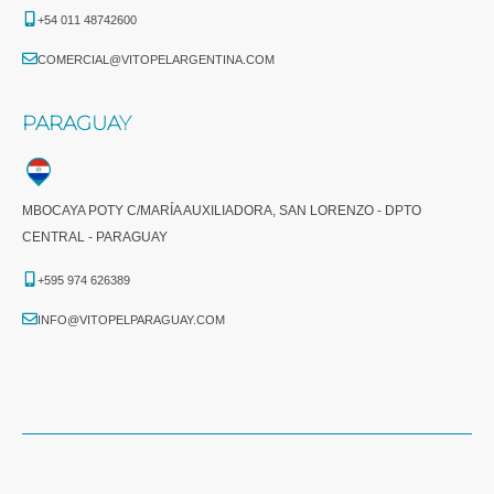
+54 011 48742600​
COMERCIAL@VITOPELARGENTINA.COM​
PARAGUAY
MBOCAYA POTY C/MARÍA AUXILIADORA, SAN LORENZO - DPTO
CENTRAL - PARAGUAY
+595 974 626389
INFO@VITOPELPARAGUAY.COM