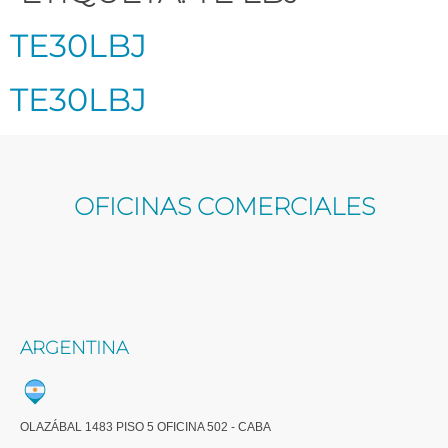
TE30LBJ
TE30LBJ
OFICINAS COMERCIALES
ARGENTINA
OLAZÁBAL 1483 PISO 5 OFICINA 502 - CABA