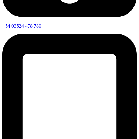
+54 03524 478 780​