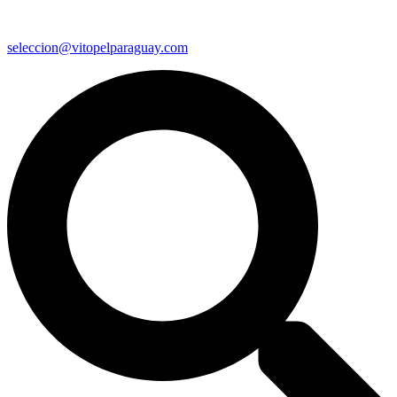
seleccion@vitopelparaguay.com