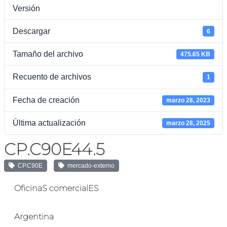
Versión
Descargar
6
Tamaño del archivo
475.65 KB
Recuento de archivos
1
Fecha de creación
marzo 28, 2023
Última actualización
marzo 28, 2025
CP.C90E44.5
CP.C90E
mercado-externo
OficinaS comercialES
Argentina