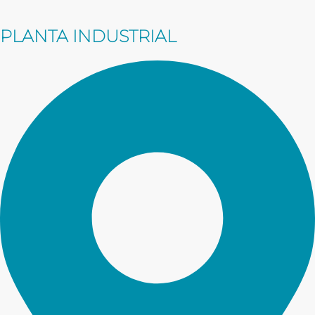
PLANTA INDUSTRIAL