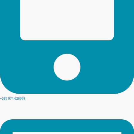
+595 974 626389