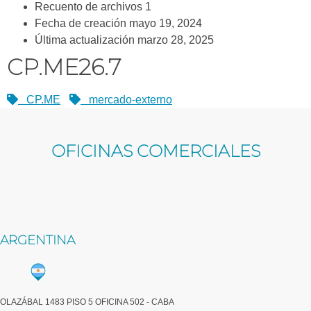
Recuento de archivos
1
Fecha de creación
mayo 19, 2024
Última actualización
marzo 28, 2025
CP.ME26.7
CP.ME
mercado-externo
OFICINAS COMERCIALES
ARGENTINA
OLAZÁBAL 1483 PISO 5 OFICINA 502 - CABA