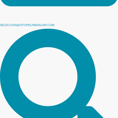
SELECCION@VITOPELPARAGUAY.COM