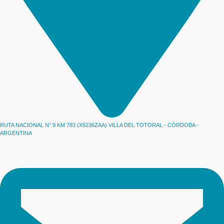
RUTA NACIONAL N° 9 KM 783 (X5236ZAA) VILLA DEL TOTORAL - CÓRDOBA -
ARGENTINA