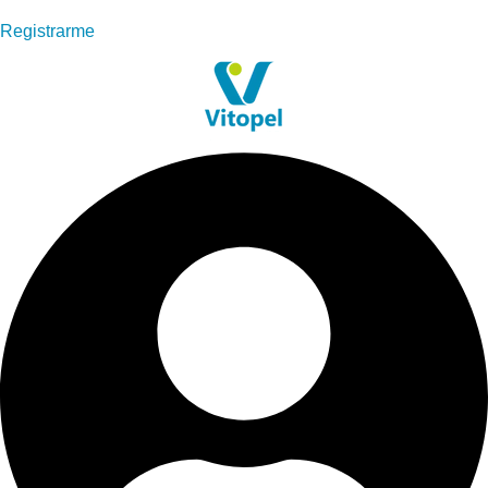
Registrarme