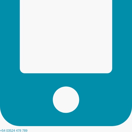
+54 03524 478 789​