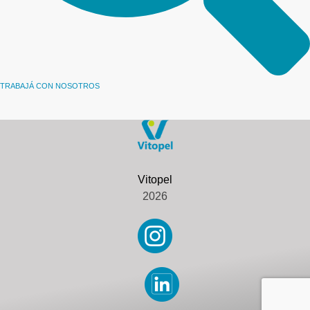
TRABAJÁ CON NOSOTROS
2026