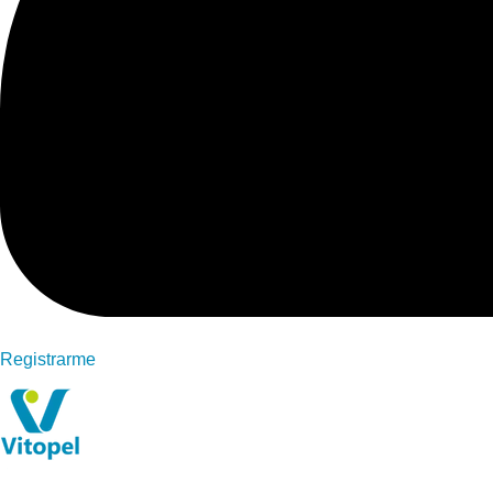
Registrarme