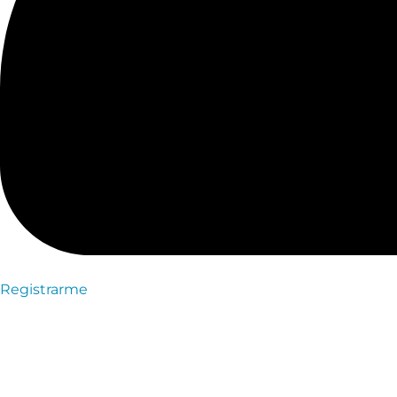
Registrarme