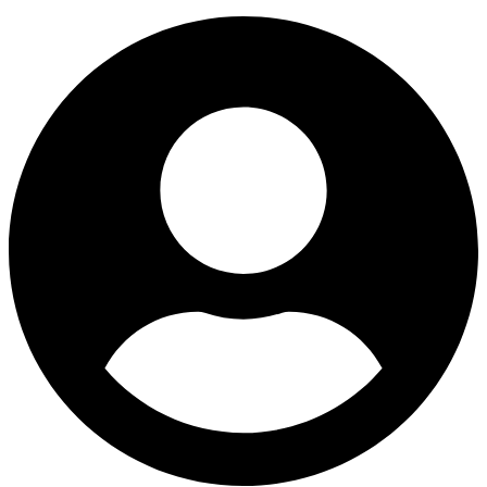
Ir
al
contenido