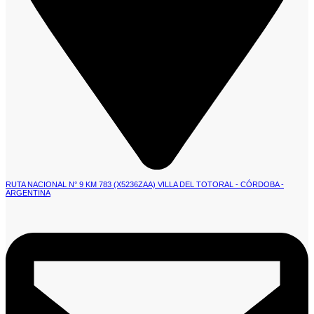
RUTA NACIONAL N° 9 KM 783 (X5236ZAA) VILLA DEL TOTORAL - CÓRDOBA -
ARGENTINA