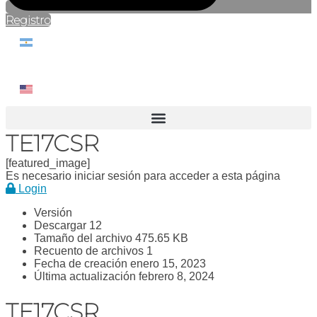
Registro
TE17CSR
[featured_image]
Es necesario iniciar sesión para acceder a esta página
Login
Versión
Descargar
12
Tamaño del archivo
475.65 KB
Recuento de archivos
1
Fecha de creación
enero 15, 2023
Última actualización
febrero 8, 2024
TE17CSR