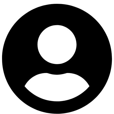
Ir
al
contenido