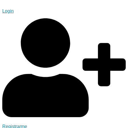
Login
Registrarme