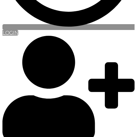
LOGIN