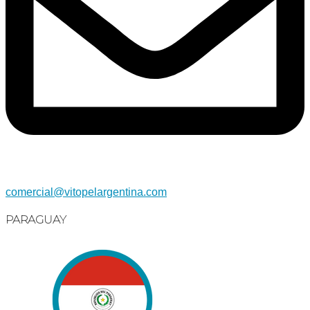
comercial@vitopelargentina.com​
PARAGUAY