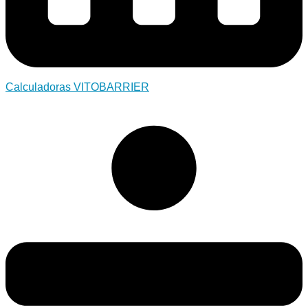
Calculadoras VITOBARRIER