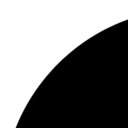
Ir
al
contenido