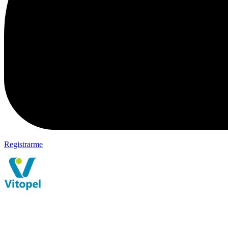
Registrarme