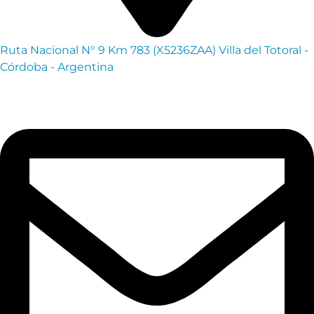
Ruta Nacional N° 9 Km 783 (X5236ZAA) Villa del Totoral -
Córdoba - Argentina