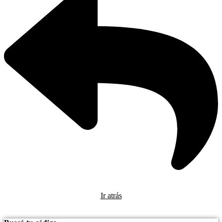
Ir atrás