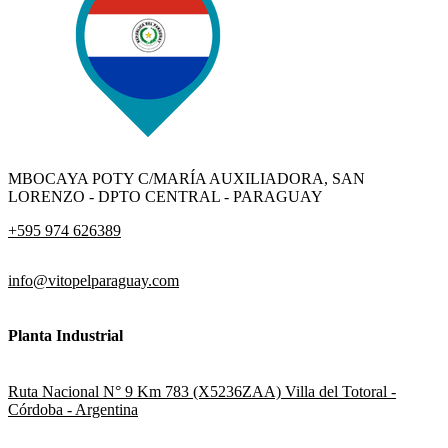
MBOCAYA POTY C/MARÍA AUXILIADORA, SAN
LORENZO - DPTO CENTRAL - PARAGUAY
+595 974 626389
info@vitopelparaguay.com
Planta Industrial
Ruta Nacional N° 9 Km 783 (X5236ZAA) Villa del Totoral -
Córdoba - Argentina