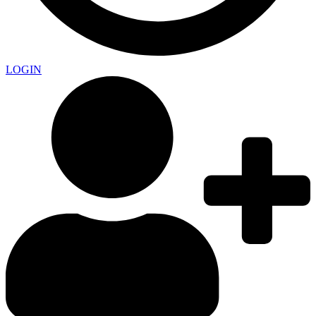
LOGIN