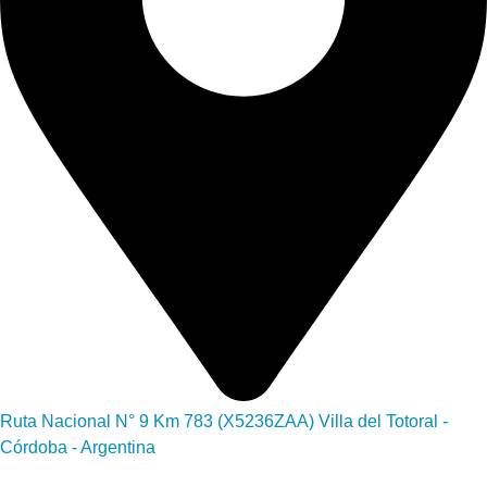
Ruta Nacional N° 9 Km 783 (X5236ZAA) Villa del Totoral -
Córdoba - Argentina