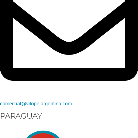
comercial@vitopelargentina.com​
PARAGUAY