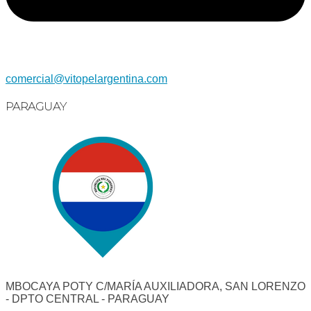
comercial@vitopelargentina.com​
PARAGUAY
MBOCAYA POTY C/MARÍA AUXILIADORA, SAN LORENZO
- DPTO CENTRAL - PARAGUAY