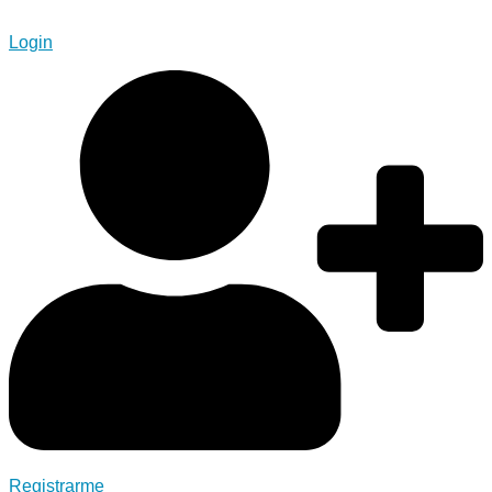
Login
Registrarme