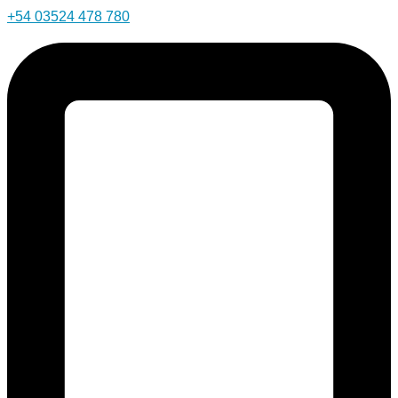
+54 03524 478 780​