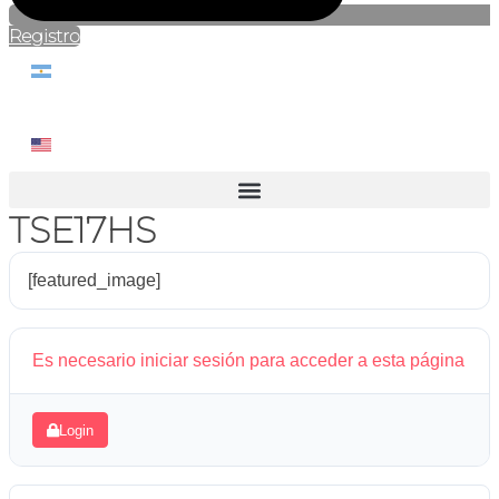
Registro
TSE17HS
[featured_image]
Es necesario iniciar sesión para acceder a esta página
Login