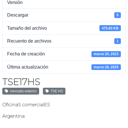
Versión
Descargar
9
Tamaño del archivo
475.65 KB
Recuento de archivos
1
Fecha de creación
marzo 20, 2023
Última actualización
marzo 28, 2025
TSE17HS
mercado-externo
TSE HS
OficinaS comercialES
Argentina