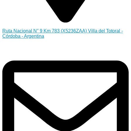
Ruta Nacional N° 9 Km 783 (X5236ZAA) Villa del Totoral -
Córdoba - Argentina