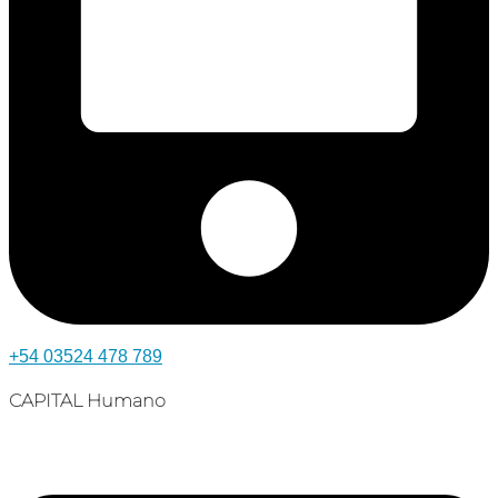
+54 03524 478 789​
CAPITAL Humano