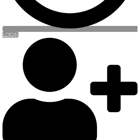
LOGIN