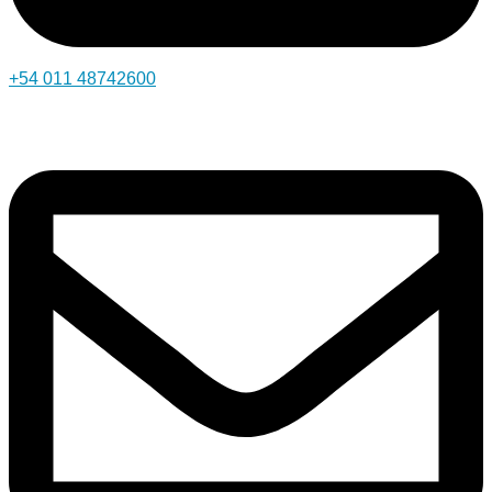
+54 011 48742600​