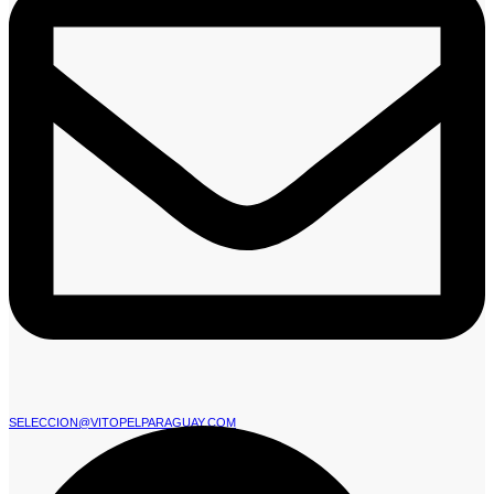
SELECCION@VITOPELPARAGUAY.COM