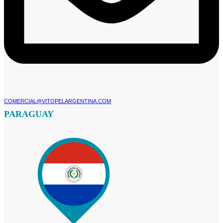
COMERCIAL@VITOPELARGENTINA.COM​
PARAGUAY