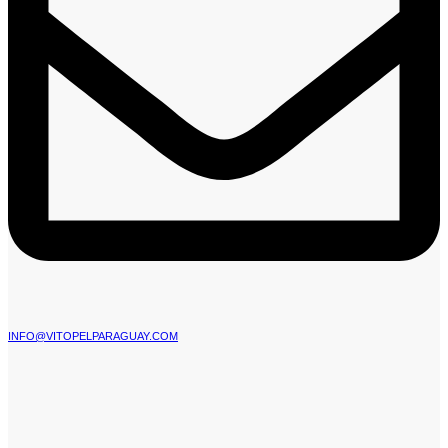
INFO@VITOPELPARAGUAY.COM