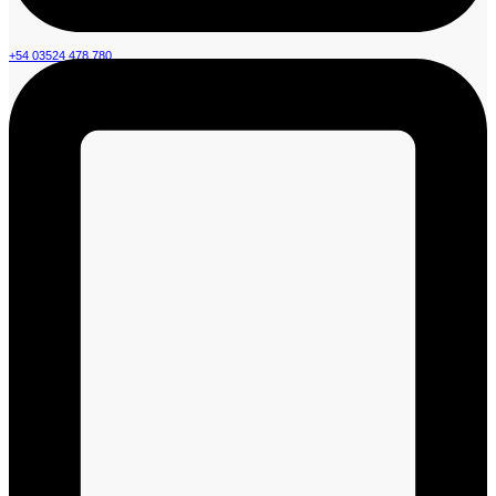
+54 03524 478 780​