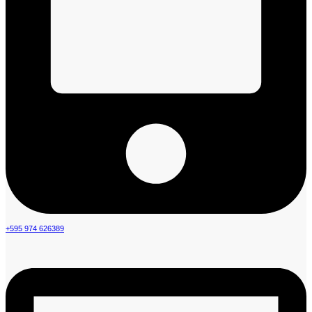
+595 974 626389