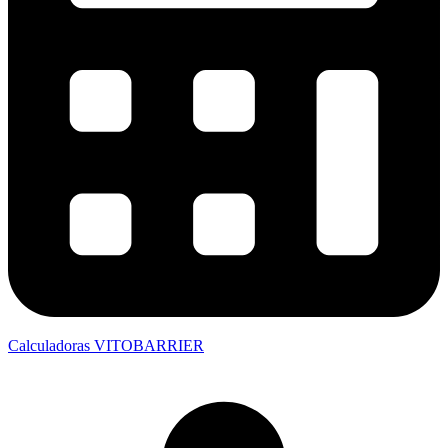
Calculadoras VITOBARRIER