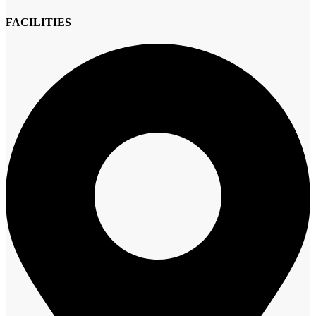
FACILITIES