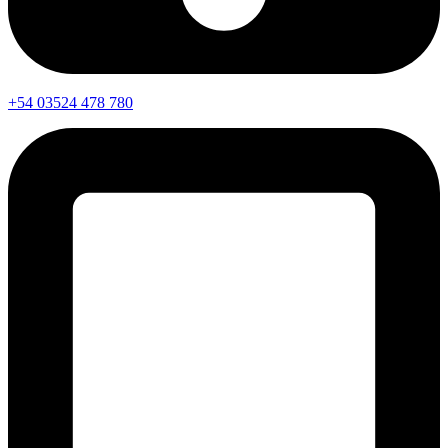
+54 03524 478 780​