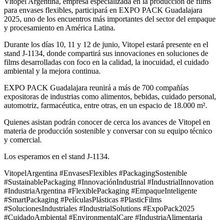
Vitopel Argentina, empresa especializada en la producción de films
para envases flexibles, participará en EXPO PACK Guadalajara
2025, uno de los encuentros más importantes del sector del empaque
y procesamiento en América Latina.
Durante los días 10, 11 y 12 de junio, Vitopel estará presente en el
stand J-1134, donde compartirá sus innovaciones en soluciones de
films desarrolladas con foco en la calidad, la inocuidad, el cuidado
ambiental y la mejora continua.
EXPO PACK Guadalajara reunirá a más de 700 compañías
expositoras de industrias como alimentos, bebidas, cuidado personal,
automotriz, farmacéutica, entre otras, en un espacio de 18.000 m².
Quienes asistan podrán conocer de cerca los avances de Vitopel en
materia de producción sostenible y conversar con su equipo técnico
y comercial.
Los esperamos en el stand J-1134.
VitopelArgentina #EnvasesFlexibles #PackagingSostenible
#SustainablePackaging #InnovaciónIndustrial #IndustrialInnovation
#IndustriaArgentina #FlexiblePackaging #EmpaqueInteligente
#SmartPackaging #PelículasPlásticas #PlasticFilms
#SolucionesIndustriales #IndustrialSolutions #ExpoPack2025
#CuidadoAmbiental #EnvironmentalCare #IndustriaAlimentaria