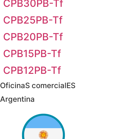
CPB30PB-Tf
CPB25PB-Tf
CPB20PB-Tf
CPB15PB-Tf
CPB12PB-Tf
OficinaS comercialES
Argentina