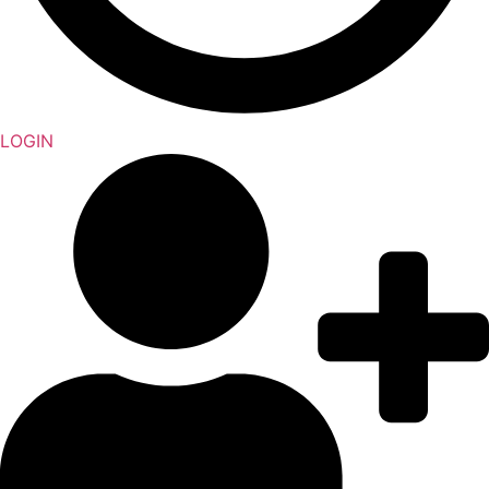
LOGIN