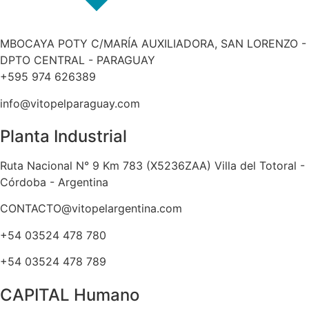
MBOCAYA POTY C/MARÍA AUXILIADORA, SAN LORENZO -
DPTO CENTRAL - PARAGUAY
+595 974 626389
info@vitopelparaguay.com
Planta Industrial
Ruta Nacional N° 9 Km 783 (X5236ZAA) Villa del Totoral -
Córdoba - Argentina
CONTACTO@vitopelargentina.com
+54 03524 478 780​
+54 03524 478 789​
CAPITAL Humano