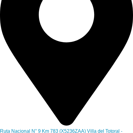
Ruta Nacional N° 9 Km 783 (X5236ZAA) Villa del Totoral -