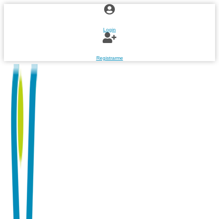
Ir
al
contenido
Login
Registrarme