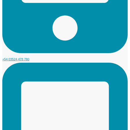
+54 03524 478 780​