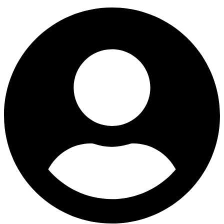
Ir
al
contenido