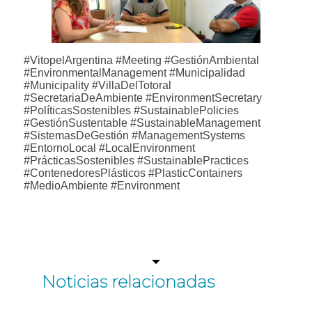
#VitopelArgentina #Meeting #GestiónAmbiental
#EnvironmentalManagement #Municipalidad
#Municipality #VillaDelTotoral
#SecretariaDeAmbiente #EnvironmentSecretary
#PolíticasSostenibles #SustainablePolicies
#GestiónSustentable #SustainableManagement
#SistemasDeGestión #ManagementSystems
#EntornoLocal #LocalEnvironment
#PrácticasSostenibles #SustainablePractices
#ContenedoresPlásticos #PlasticContainers
#MedioAmbiente #Environment
Noticias relacionadas