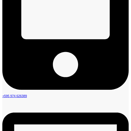
+595 974 626389