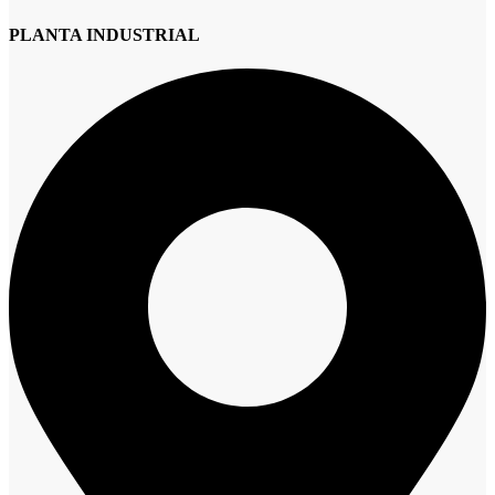
PLANTA INDUSTRIAL