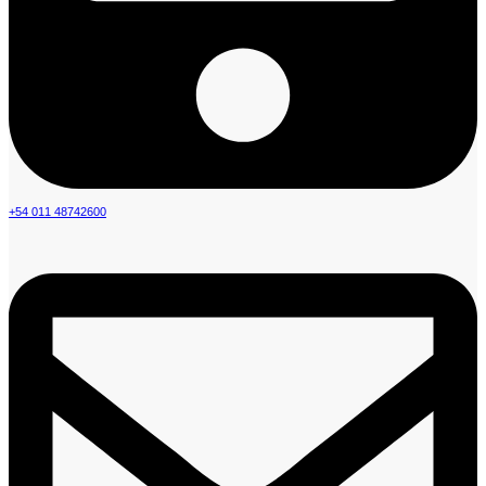
+54 011 48742600​