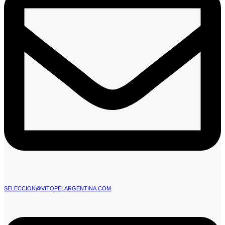
SELECCION@VITOPELARGENTINA.COM