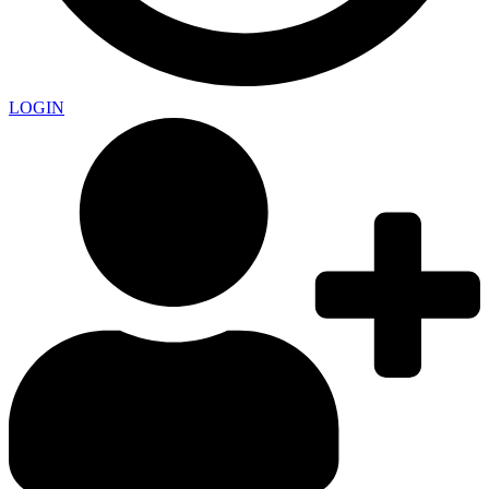
LOGIN