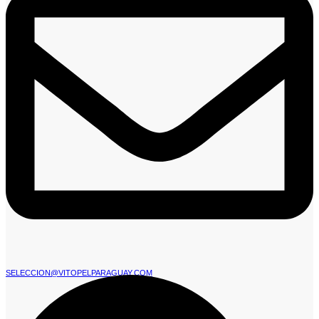
SELECCION@VITOPELPARAGUAY.COM