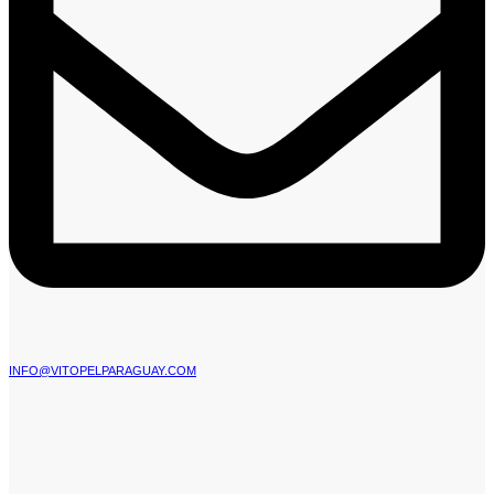
INFO@VITOPELPARAGUAY.COM