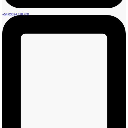
+54 03524 478 780​