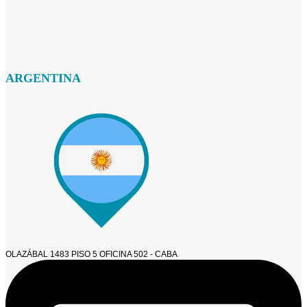
ARGENTINA
OLAZÁBAL 1483 PISO 5 OFICINA 502 - CABA