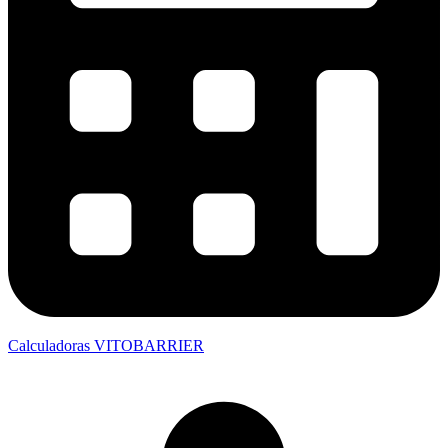
Calculadoras VITOBARRIER