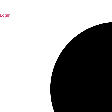
Login