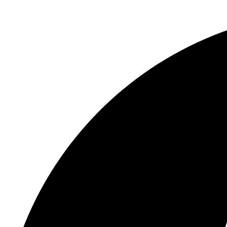
Ir
al
contenido