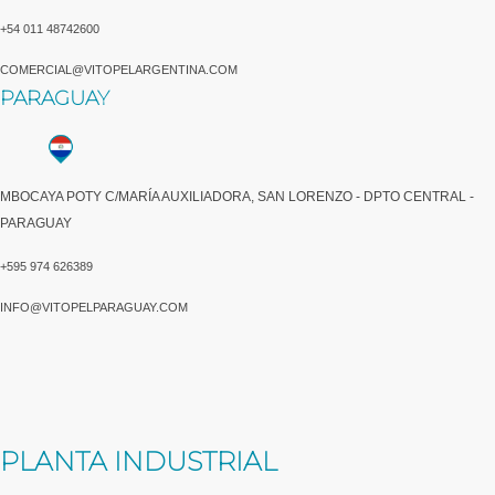
+54 011 48742600​
COMERCIAL@VITOPELARGENTINA.COM​
PARAGUAY
MBOCAYA POTY C/MARÍA AUXILIADORA, SAN LORENZO - DPTO CENTRAL -
PARAGUAY
+595 974 626389
INFO@VITOPELPARAGUAY.COM
PLANTA INDUSTRIAL