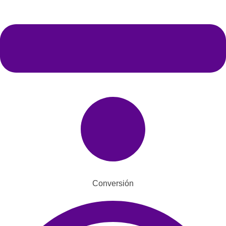
Conversión