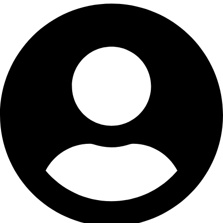
Ir
al
contenido