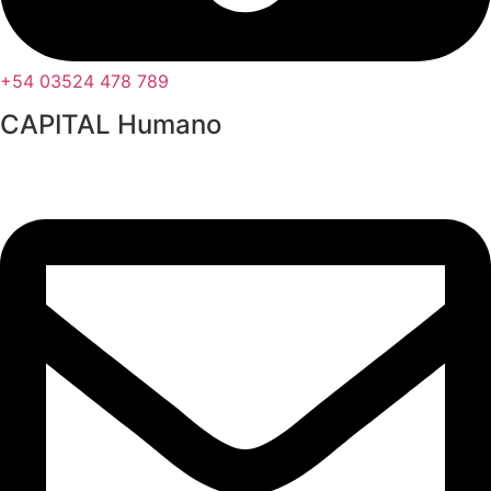
+54 03524 478 789​
CAPITAL Humano