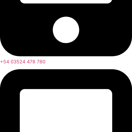
+54 03524 478 780​